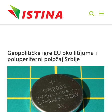
Skip
to
content
Geopolitičke igre EU oko litijuma i
poluperiferni položaj Srbije
View
Larger
Image