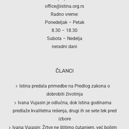
office@istina.org.rs
Radno vreme:
Ponedeljak – Petak
8.30 – 18.30
Subota – Nedelja
neradni dani
ČLANCI
Istina predala primedbe na Predlog zakona o
dobrobiti životinja
Ivana Vujasin je odlučna, dok Istina godinama
predlaže kvalitetna rešenja, drugi ih se sete tek pred
izbore
Ivana Vujasin: Žrtve ne štitimo ćutanjem, već boljim