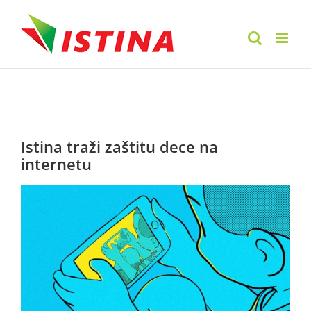
Skip
to
content
Istina traži zaštitu dece na
internetu
View
Larger
Image