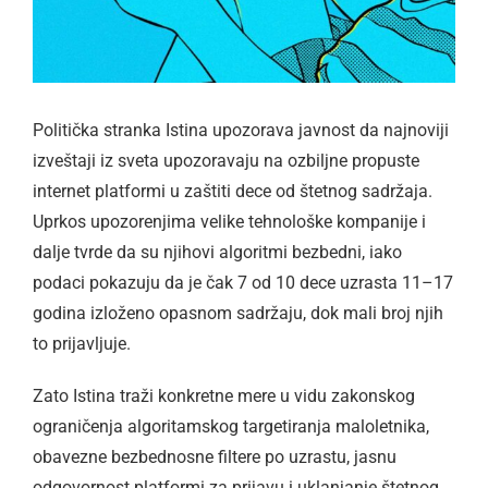
Politička stranka Istina upozorava javnost da najnoviji
izveštaji iz sveta upozoravaju na ozbiljne propuste
internet platformi u zaštiti dece od štetnog sadržaja.
Uprkos upozorenjima velike tehnološke kompanije i
dalje tvrde da su njihovi algoritmi bezbedni, iako
podaci pokazuju da je čak 7 od 10 dece uzrasta 11–17
godina izloženo opasnom sadržaju, dok mali broj njih
to prijavljuje.
Zato Istina traži konkretne mere u vidu zakonskog
ograničenja algoritamskog targetiranja maloletnika,
obavezne bezbednosne filtere po uzrastu, jasnu
odgovornost platformi za prijavu i uklanjanje štetnog