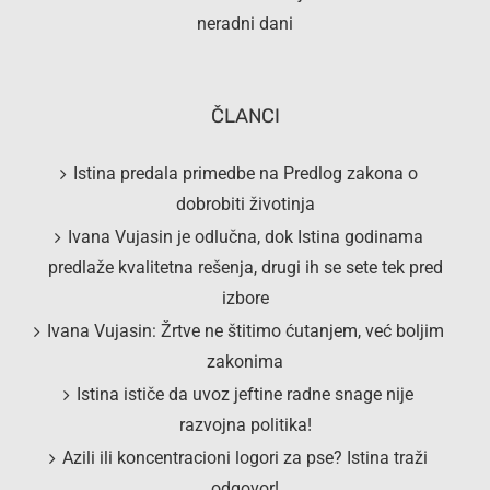
neradni dani
ČLANCI
Istina predala primedbe na Predlog zakona o
dobrobiti životinja
Ivana Vujasin je odlučna, dok Istina godinama
predlaže kvalitetna rešenja, drugi ih se sete tek pred
izbore
Ivana Vujasin: Žrtve ne štitimo ćutanjem, već boljim
zakonima
Istina ističe da uvoz jeftine radne snage nije
razvojna politika!
Azili ili koncentracioni logori za pse? Istina traži
odgovor!