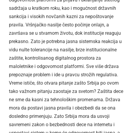
sadržaja u kratkom roku, kao i mogućnost državnih
sankcija i visokih novčanih kazni za nepoštovanje
pravila. Vršnjačko nasilje često počinje onlajn, a
završava se u stvarnom životu, dok institucije reaguju
prekasno. Zato je potrebna jasna sistemska reakcija u
vidu nulte tolerancije na nasilje, brze institucionalne
zaštite, kontrolisanog digitalnog prostora za
maloletnike i odgovornost platformi. Sve više država
prepoznaje problem i ide u pravcu strožih regulativa.
Vreme ističe, što otvara pitanje zašto Srbija po ovom
tako važnom pitanju zaostaje za svetom? Zaštita dece
ne sme da kasni za tehnološkim promenama. Država
mora da postavi jasna pravila i obezbedi da se ona
dosledno primenjuju. Zato Srbija mora da usvoji
savremeni zakon o bezbednosti dece na internetu i
uspostavi sistem u kome će odgovornost biti jasna, a