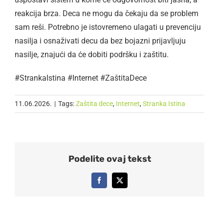
reakcija brza. Deca ne mogu da čekaju da se problem
sam reši. Potrebno je istovremeno ulagati u prevenciju
nasilja i osnaživati decu da bez bojazni prijavljuju
nasilje, znajući da će dobiti podršku i zaštitu.
#StrankaIstina #Internet #ZaštitaDece
11.06.2026.
|
Tags:
Zaštita dece
,
Internet
,
Stranka Istina
Podelite ovaj tekst
Facebook
X