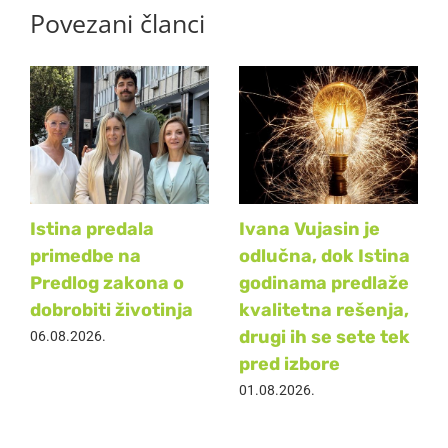
Povezani članci
Istina predala
Ivana Vujasin je
primedbe na
odlučna, dok Istina
Predlog zakona o
godinama predlaže
dobrobiti životinja
kvalitetna rešenja,
drugi ih se sete tek
06.08.2026.
pred izbore
01.08.2026.