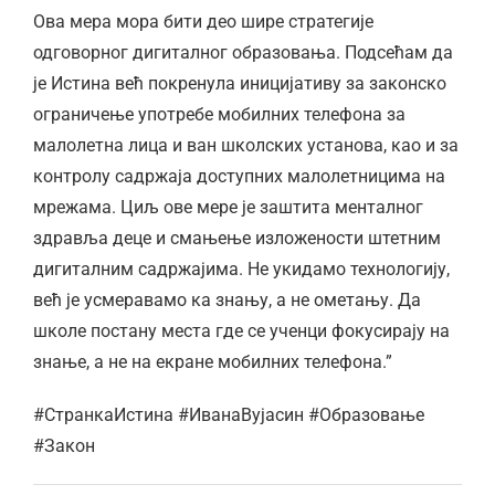
Ова мера мора бити део шире стратегије
одговорног дигиталног образовања. Подсећам да
је Истина већ покренула иницијативу за законско
ограничење употребе мобилних телефона за
малолетна лица и ван школских установа, као и за
контролу садржаја доступних малолетницима на
мрежама. Циљ ове мере је заштита менталног
здравља деце и смањење изложености штетним
дигиталним садржајима. Не укидамо технологију,
већ је усмеравамо ка знању, а не ометању. Да
школе постану места где се ученци фокусирају на
знање, а не на екране мобилних телефона.”
#СтранкаИстина #ИванаВујасин #Образовање
#Закон