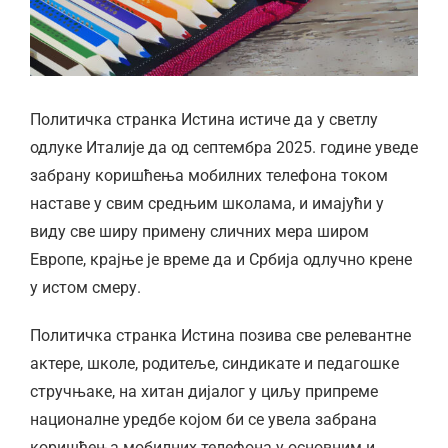
Политичка странка Истина истиче да у светлу
одлуке Италије да од септембра 2025. године уведе
забрану коришћења мобилних телефона током
наставе у свим средњим школама, и имајући у
виду све ширу примену сличних мера широм
Европе, крајње је време да и Србија одлучно крене
у истом смеру.
Политичка странка Истина позива све релевантне
актере, школе, родитеље, синдикате и педагошке
стручњаке, на хитан дијалог у циљу припреме
националне уредбе којом би се увела забрана
коришћења мобилних телефона у основним и