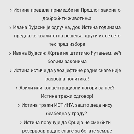
Истина предала примедбе на Предлог закона о
добробити животиња
Ивана Вујасин је одлучна, док Истина годинама
предлаже квалитетна решења, други их се сете
тек пред изборе
Ивана Вујасин: Жртве не штитимо ћутањем, већ
бољим законима
Истина истиче да увоз јефтине радне снаге није
развојна политика!
Азили или концентрациони логори за псе?
Истина тражи одговор!
Истина тражи ИСТИНУ, зашто деца нису
безбедна у граду?
Истина поручује да Србија не сме бити
резервоар радне снаге за богате земље