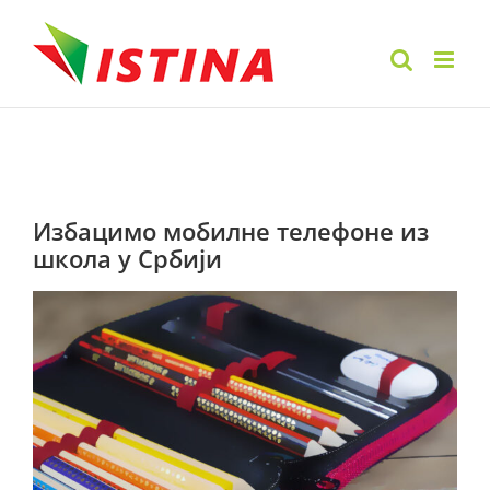
Skip
to
content
Избацимо мобилне телефоне из
школа у Србији
View
Larger
Image