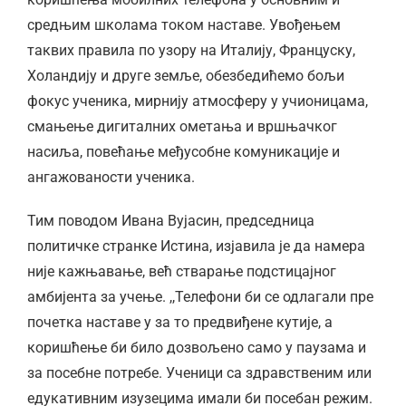
средњим школама током наставе. Увођењем
таквих правила по узору на Италију, Француску,
Холандију и друге земље, обезбедићемо бољи
фокус ученика, мирнију атмосферу у учионицама,
смањење дигиталних ометања и вршњачког
насиља, повећање међусобне комуникације и
ангажованости ученика.
Тим поводом Ивана Вујасин, председница
политичке странке Истина, изјавила је да намера
није кажњавање, већ стварање подстицајног
амбијента за учење. ,,Телефони би се одлагали пре
почетка наставе у за то предвиђене кутије, а
коришћење би било дозвољено само у паузама и
за посебне потребе. Ученици са здравственим или
едукативним изузецима имали би посебан режим.