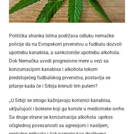
Politička stranka Istina podržava odluku nemačke
policije da na Evropskom prvenstvu u fudbalu dozvoli
upotrebu kanabisa, a sankcioniše upotrebu alkohola.
Dok Nemačka uvodi progresivne mere u vezi sa
konzumacijom kanabisa i alkohola tokom
predstojećeg fudbalskog prvenstva, postavlja se
pitanje kada će i Srbija krenuti tim putem?
„U Srbiji se strogo kažnjavaju korisnici kanabisa,
uključujući i bolesne koji ga koriste u medicinske svrhe.
Sa druge strane se konzumacija alkohola uprkos
očiglednoj povezanosti sa agresijom i nasiljem,
prećutno prihvata i čak nameće kao društveno