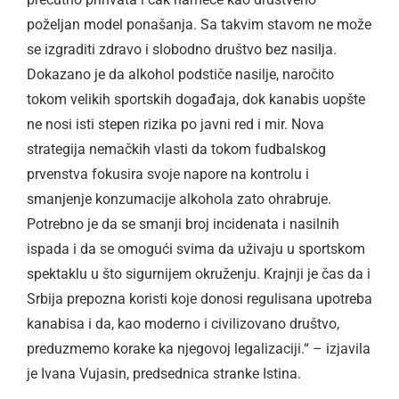
poželjan model ponašanja. Sa takvim stavom ne može
se izgraditi zdravo i slobodno društvo bez nasilja.
Dokazano je da alkohol podstiče nasilje, naročito
tokom velikih sportskih događaja, dok kanabis uopšte
ne nosi isti stepen rizika po javni red i mir. Nova
strategija nemačkih vlasti da tokom fudbalskog
prvenstva fokusira svoje napore na kontrolu i
smanjenje konzumacije alkohola zato ohrabruje.
Potrebno je da se smanji broj incidenata i nasilnih
ispada i da se omogući svima da uživaju u sportskom
spektaklu u što sigurnijem okruženju. Krajnji je čas da i
Srbija prepozna koristi koje donosi regulisana upotreba
kanabisa i da, kao moderno i civilizovano društvo,
preduzmemo korake ka njegovoj legalizaciji.“ – izjavila
je Ivana Vujasin, predsednica stranke Istina.