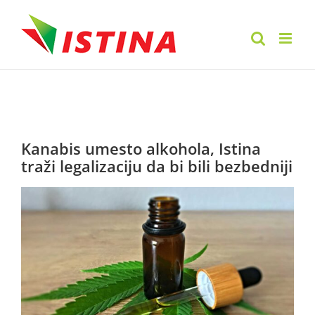
Skip
to
content
Kanabis umesto alkohola, Istina
traži legalizaciju da bi bili bezbedniji
View
Larger
Image