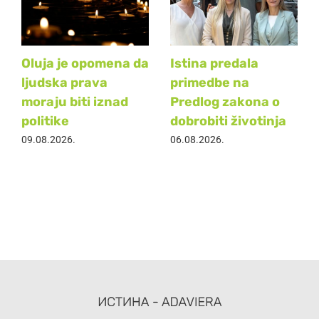
Oluja je opomena da
Istina predala
ljudska prava
primedbe na
moraju biti iznad
Predlog zakona o
politike
dobrobiti životinja
09.08.2026.
06.08.2026.