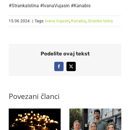
#StrankaIstina #IvanaVujasin #Kanabis
15.06.2024.
|
Tags:
Ivana Vujasin
,
Kanabis
,
Stranka Istina
Podelite ovaj tekst
Facebook
X
Povezani članci