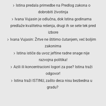
Istina predala primedbe na Predlog zakona o
dobrobiti životinja
Ivana Vujasin je odlučna, dok Istina godinama
predlaže kvalitetna rešenja, drugi ih se sete tek pred
izbore
Ivana Vujasin: Žrtve ne štitimo ćutanjem, već boljim
zakonima
Istina ističe da uvoz jeftine radne snage nije
razvojna politika!
Azili ili koncentracioni logori za pse? Istina traži
odgovor!
Istina traži ISTINU, zašto deca nisu bezbedna u
gradu?