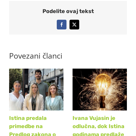
Podelite ovaj tekst
Facebook
X
Povezani članci
Istina predala
Ivana Vujasin je
primedbe na
odlučna, dok Istina
Predlog zakona o
godinama predlaže