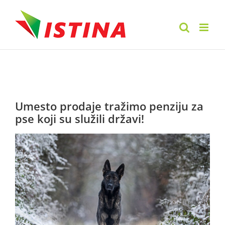
Skip
to
content
Umesto prodaje tražimo penziju za
pse koji su služili državi!
View
Larger
Image