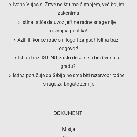
Ivana Vujasin: Žrtve ne štitimo ćutanjem, već boljim
zakonima
Istina ističe da uvoz jeftine radne snage nije
razvojna politika!
Azili ili koncentracioni logori za pse? Istina traži
odgovor!
Istina traži ISTINU, zašto deca nisu bezbedna u
gradu?
Istina poručuje da Srbija ne sme biti rezervoar radne
snage za bogate zemlje
DOKUMENTI
Misija