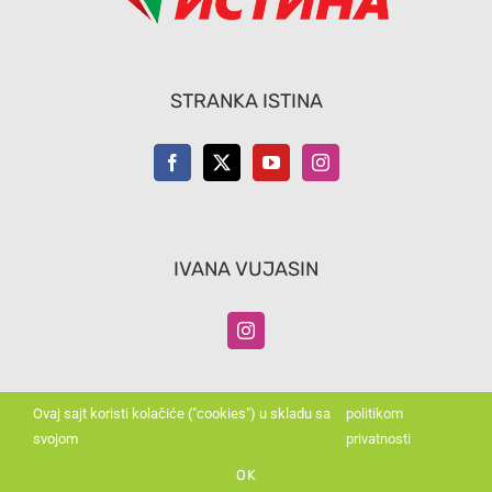
STRANKA ISTINA
IVANA VUJASIN
Ovaj sajt koristi kolačiće ("cookies") u skladu sa
politikom
svojom
privatnosti
©
2026 | ISTINA - ADAVIERA | Sva prava
OK
zadržana. |
Politika privatnosti