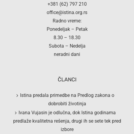
+381 (62) 797 210
office@istina.org.rs
Radno vreme:
Ponedeljak – Petak
8.30 – 18.30
Subota – Nedelja
neradni dani
ČLANCI
Istina predala primedbe na Predlog zakona o
dobrobiti životinja
Ivana Vujasin je odlučna, dok Istina godinama
predlaže kvalitetna rešenja, drugi ih se sete tek pred
izbore