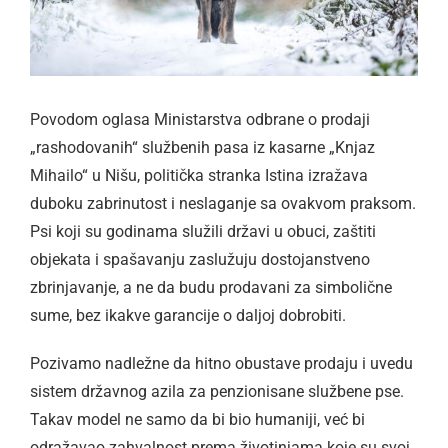
Povodom oglasa Ministarstva odbrane o prodaji
„rashodovanih“ službenih pasa iz kasarne „Knjaz
Mihailo“ u Nišu, politička stranka Istina izražava
duboku zabrinutost i neslaganje sa ovakvom praksom.
Psi koji su godinama služili državi u obuci, zaštiti
objekata i spašavanju zaslužuju dostojanstveno
zbrinjavanje, a ne da budu prodavani za simbolične
sume, bez ikakve garancije o daljoj dobrobiti.
Pozivamo nadležne da hitno obustave prodaju i uvedu
sistem državnog azila za penzionisane službene pse.
Takav model ne samo da bi bio humaniji, već bi
odražavao zahvalnost prema životinjama koje su svoj