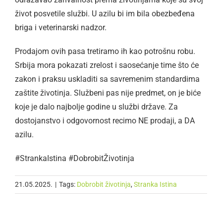
život posvetile službi. U azilu bi im bila obezbeđena
briga i veterinarski nadzor.
Prodajom ovih pasa tretiramo ih kao potrošnu robu.
Srbija mora pokazati zrelost i saosećanje time što će
zakon i praksu uskladiti sa savremenim standardima
zaštite životinja. Službeni pas nije predmet, on je biće
koje je dalo najbolje godine u službi države. Za
dostojanstvo i odgovornost recimo NE prodaji, a DA
azilu.
#StrankaIstina #DobrobitŽivotinja
21.05.2025.
|
Tags:
Dobrobit životinja
,
Stranka Istina