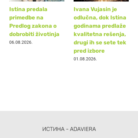
Istina predala
Ivana Vujasin je
primedbe na
odlučna, dok Istina
Predlog zakona o
godinama predlaže
dobrobiti životinja
kvalitetna rešenja,
drugi ih se sete tek
06.08.2026.
pred izbore
01.08.2026.