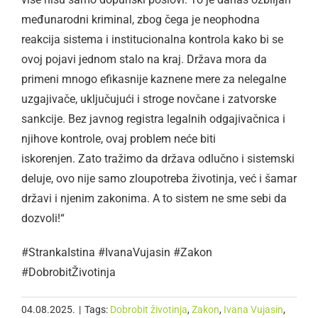
međunarodni kriminal, zbog čega je neophodna
reakcija sistema i institucionalna kontrola kako bi se
ovoj pojavi jednom stalo na kraj. Država mora da
primeni mnogo efikasnije kaznene mere za nelegalne
uzgajivače, uključujući i stroge novčane i zatvorske
sankcije. Bez javnog registra legalnih odgajivačnica i
njihove kontrole, ovaj problem neće biti
iskorenjen. Zato tražimo da država odlučno i sistemski
deluje, ovo nije samo zloupotreba životinja, već i šamar
državi i njenim zakonima. A to sistem ne sme sebi da
dozvoli!“
#StrankaIstina #IvanaVujasin #Zakon
#DobrobitŽivotinja
04.08.2025.
|
Tags:
Dobrobit životinja
,
Zakon
,
Ivana Vujasin
,