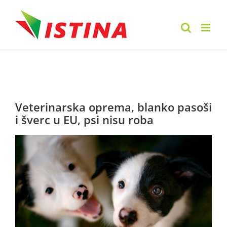
Skip
to
content
Veterinarska oprema, blanko pasoši
i šverc u EU, psi nisu roba
View
Larger
Image