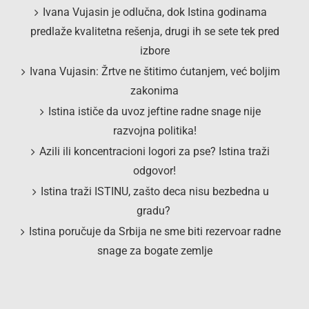
Ivana Vujasin je odlučna, dok Istina godinama
predlaže kvalitetna rešenja, drugi ih se sete tek pred
izbore
Ivana Vujasin: Žrtve ne štitimo ćutanjem, već boljim
zakonima
Istina ističe da uvoz jeftine radne snage nije
razvojna politika!
Azili ili koncentracioni logori za pse? Istina traži
odgovor!
Istina traži ISTINU, zašto deca nisu bezbedna u
gradu?
Istina poručuje da Srbija ne sme biti rezervoar radne
snage za bogate zemlje