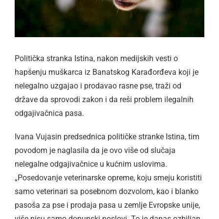
Politička stranka Istina, nakon medijskih vesti o
hapšenju muškarca iz Banatskog Karađorđeva koji je
nelegalno uzgajao i prodavao rasne pse, traži od
države da sprovodi zakon i da reši problem ilegalnih
odgajivačnica pasa.
Ivana Vujasin predsednica političke stranke Istina, tim
povodom je naglasila da je ovo više od slučaja
nelegalne odgajivačnice u kućnim uslovima.
„Posedovanje veterinarske opreme, koju smeju koristiti
samo veterinari sa posebnom dozvolom, kao i blanko
pasoša za pse i prodaja pasa u zemlje Evropske unije,
više nisu samo dopunski poslovi. To je danas ozbiljan