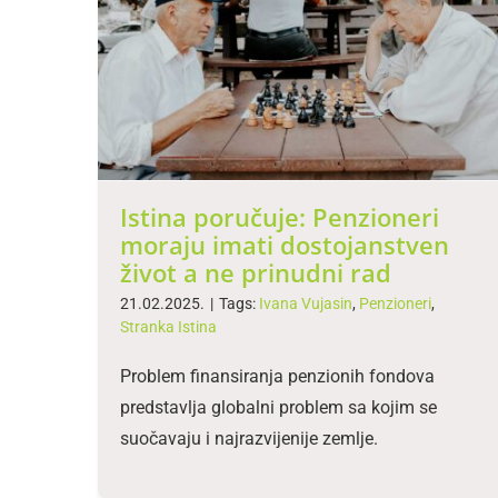
Istina poručuje: Penzioneri
moraju imati dostojanstven
život a ne prinudni rad
21.02.2025.
|
Tags:
Ivana Vujasin
,
Penzioneri
,
Stranka Istina
Problem finansiranja penzionih fondova
predstavlja globalni problem sa kojim se
suočavaju i najrazvijenije zemlje.