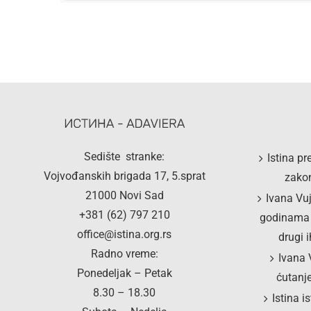
Sedište stranke:
Istina p
Vojvođanskih brigada 17, 5.sprat
zakon
21000 Novi Sad
Ivana Vuj
+381 (62) 797 210
godinama p
office@istina.org.rs
drugi i
Radno vreme:
Ivana 
Ponedeljak – Petak
ćutanj
8.30 – 18.30
Istina i