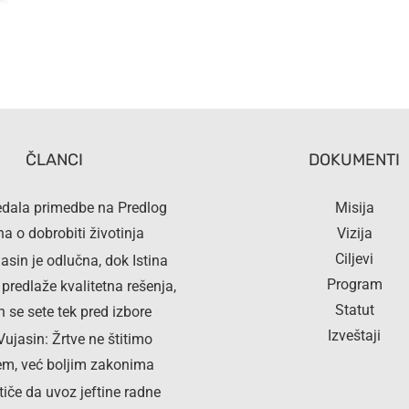
ČLANCI
DOKUMENTI
redala primedbe na Predlog
Misija
a o dobrobiti životinja
Vizija
Ciljevi
asin je odlučna, dok Istina
Program
redlaže kvalitetna rešenja,
Statut
h se sete tek pred izbore
Izveštaji
Vujasin: Žrtve ne štitimo
em, već boljim zakonima
stiče da uvoz jeftine radne