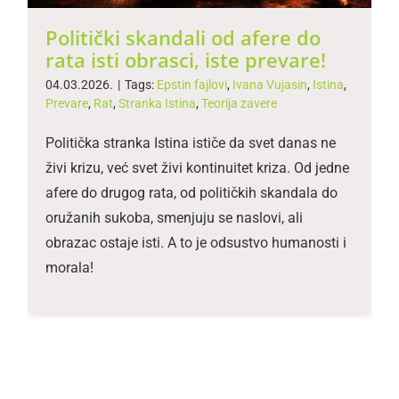
Politički skandali od afere do
rata isti obrasci, iste prevare!
04.03.2026.
|
Tags:
Epstin fajlovi
,
Ivana Vujasin
,
Istina
,
Prevare
,
Rat
,
Stranka Istina
,
Teorija zavere
Politička stranka Istina ističe da svet danas ne
živi krizu, već svet živi kontinuitet kriza. Od jedne
afere do drugog rata, od političkih skandala do
oružanih sukoba, smenjuju se naslovi, ali
obrazac ostaje isti. A to je odsustvo humanosti i
morala!