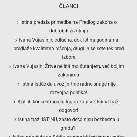
ČLANCI
Istina predala primedbe na Predlog zakona o
dobrobiti životinja
Ivana Vujasin je odlučna, dok Istina godinama
predlaže kvalitetna rešenja, drugi ih se sete tek pred
izbore
Ivana Vujasin: Žrtve ne štitimo ćutanjem, već boljim
zakonima
Istina ističe da uvoz jeftine radne snage nije
razvojna politika!
Azili ili koncentracioni logori za pse? Istina traži
odgovor!
Istina traži ISTINU, zašto deca nisu bezbedna u
gradu?