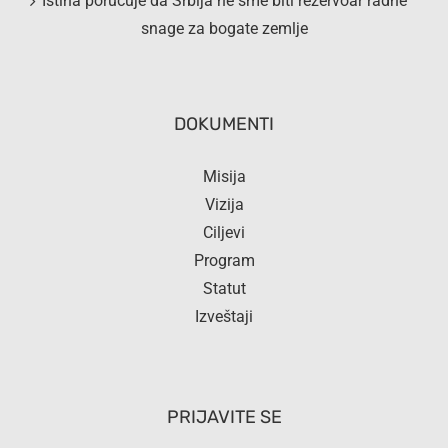
Istina poručuje da Srbija ne sme biti rezervoar radne
snage za bogate zemlje
DOKUMENTI
Misija
Vizija
Ciljevi
Program
Statut
Izveštaji
PRIJAVITE SE