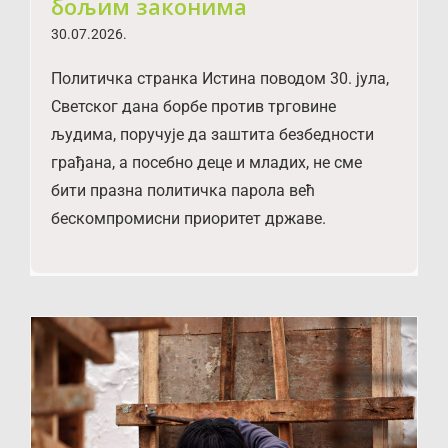
бољим законима
30.07.2026.
Политичка странка Истина поводом 30. јула,
Светског дана борбе против трговине
људима, поручује да заштита безбедности
грађана, а посебно деце и младих, не сме
бити празна политичка парола већ
бескомпромисни приоритет државе.