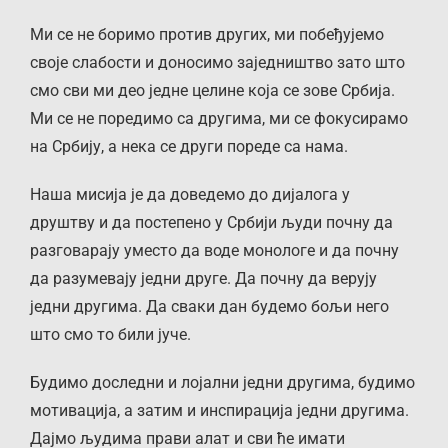
Ми се не боримо против других, ми побеђујемо
своје слабости и доносимо заједништво зато што
смо сви ми део једне целине која се зове Србија.
Ми се не поредимо са другима, ми се фокусирамо
на Србију, а нека се други пореде са нама.
Наша мисија је да доведемо до дијалога у
друштву и да постепено у Србији људи почну да
разговарају уместо да воде монологе и да почну
да разумевају једни друге. Да почну да верују
једни другима. Да сваки дан будемо бољи него
што смо то били јуче.
Будимо доследни и лојални једни другима, будимо
мотивација, а затим и инспирација једни другима.
Дајмо људима прави алат и сви ће имати