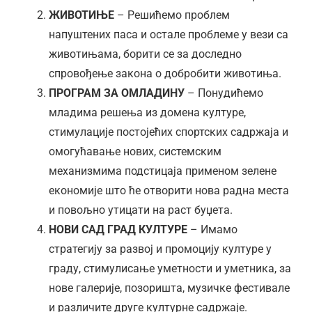
ЖИВОТИЊЕ
– Решићемо проблем
напуштених паса и остале проблеме у вези са
животињама, борити се за доследно
спровођење закона о добробити животиња.
ПРОГРАМ ЗА ОМЛАДИНУ
– Понудићемо
младима решења из домена културе,
стимулације постојећих спортских садржаја и
омогућавање нових, системским
механизмима подстицаја применом зелене
економије што ће отворити нова радна места
и повољно утицати на раст буџета.
НОВИ САД ГРАД КУЛТУРЕ
– Имамо
стратегију за развој и промоцију културе у
граду, стимулисање уметности и уметника, за
нове галерије, позоришта, музичке фестивале
и различите друге културне садржаје.