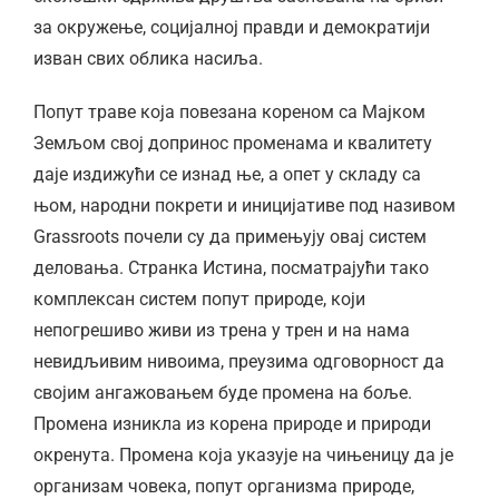
за окружење, социјалној правди и демократији
изван свих облика насиља.
Попут траве која повезана кореном са Мајком
Земљом свој допринос променама и квалитету
даје издижући се изнад ње, а опет у складу са
њом, народни покрети и иницијативе под називом
Grassroots почели су да примењују овај систем
деловања. Странка Истина, посматрајући тако
комплексан систем попут природе, који
непогрешиво живи из трена у трен и на нама
невидљивим нивоима, преузима одговорност да
својим ангажовањем буде промена на боље.
Промена изникла из корена природе и природи
окренута. Промена која указује на чињеницу да је
организам човека, попут организма природе,