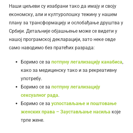
Наши циљеви су изабрани тако да имају и своју
економску, али и културолошку тежину у нашем
плану за трансформацију и ослобађање друштва у
Србији. Детаљније објашњење може се видети у
нашој програмској декларацији, зато неке овде
само наводимо без пратећих разрада:
Боримо се за
потпуну легализацију канабиса
,
како за медицинску тако и за рекреативну
употребу.
Боримо се за
потпуну легализацију
сексуалног рада
.
Боримо се за
успостављање и поштовање
женских права – Заустављање насиља
које
трпе жене.