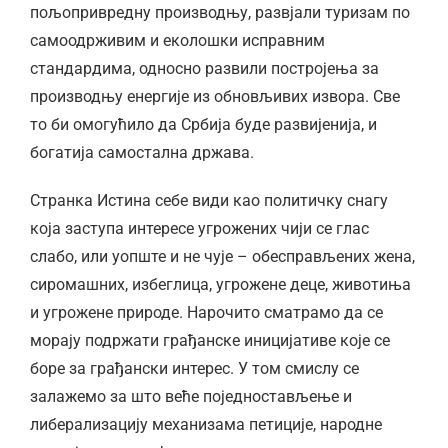
пољопривредну производњу, развјали туризам по
самоодрживим и еколошки исправним
стандардима, односно развили постројења за
производњу енергије из обновљивих извора. Све
то би омогућило да Србија буде развијенија, и
богатија самостална држава.
Странка Истина себе види као политичку снагу
која заступа интересе угрожених чији се глас
слабо, или уопште и не чује – обесправљених жена,
сиромашних, избеглица, угрожене деце, животиња
и угрожене природе. Нарочито сматрамо да се
морају подржати грађанске иницијативе које се
боре за грађански интерес. У том смислу се
залажемо за што веће поједностављење и
либерализацију механизама петиције, народне