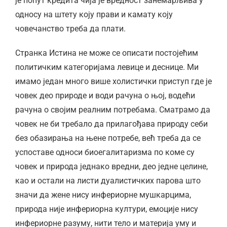
је попут кредита чија је вредност занемарљива у
односу на штету коју прави и камату коју
човечанство треба да плати.
Странка Истина не може се описати постојећим
политичким категоријама левице и деснице. Ми
имамо један много више холистички приступ где је
човек део природе и води рачуна о њој, водећи
рачуна о својим реалним потребама. Сматрамо да
човек не би требало да прилагођава природу себи
без обазирања на њене потребе, већ треба да се
успоставе односи биоегалитаризма по коме су
човек и природа једнако вредни, део једне целине,
као и остали на листи дуалистичких парова што
значи да жене нису инфериорне мушкарцима,
природа није инфериорна култури, емоције нису
инфериорне разуму, нити тело и материја уму и