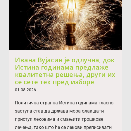
Ивана Вујасин је одлучна, док
Истина годинама предлаже
квалитетна решења, други их
се сете тек пред изборе
01.08.2026.
Политичка странка Истина годинама гласно
заступа став да држава мора олакшати
приступ лековима и смањити трошкове
лечења, тако што ће се лекови преписивати