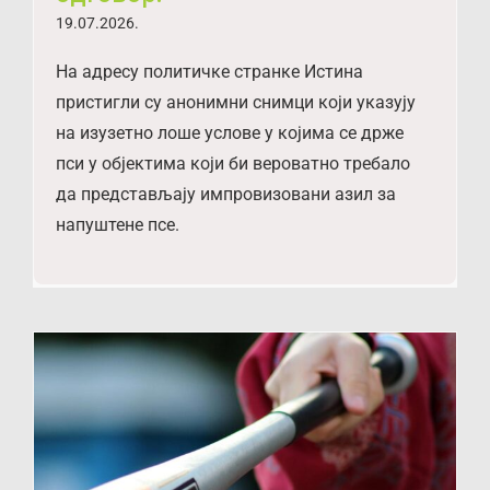
19.07.2026.
На адресу политичке странке Истина
пристигли су анонимни снимци који указују
на изузетно лоше услове у којима се држе
пси у објектима који би вероватно требало
да представљају импровизовани азил за
напуштене псе.