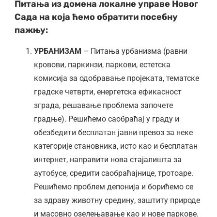
Питања из домена локалне управе Новог
Сада на која ћемо обратити посебну
пажњу:
УРБАНИЗАМ
– Питања урбанизма (равни
кровови, паркинзи, паркови, естетска
комисија за одобравање пројеката, тематске
градске четврти, енергетска ефикасност
зграда, решавање проблема започете
градње). Решићемо саобраћај у граду и
обезбедити бесплатан јавни превоз за неке
категорије становника, исто као и бесплатан
интернет, направити нова стајалишта за
аутобусе, средити саобраћајнице, тротоаре.
Решићемо проблем депонија и борићемо се
за здраву животну средину, заштиту природе
и масовно озелењавање као и нове паркове.