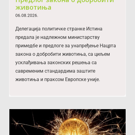
животиња
06.08.2026.
Делегација политичке странке Истина
предала је надлежном министарству
примедбе и предлоге за унапређење Нацрта
закона о добробити животиња, са циљем
усклађивања законских решења са
савременим стандардима заштите
животиња и праксом Европске уније.