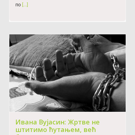
по
[...]
Ивана Вујасин: Жртве не
штитимо ћутањем, већ