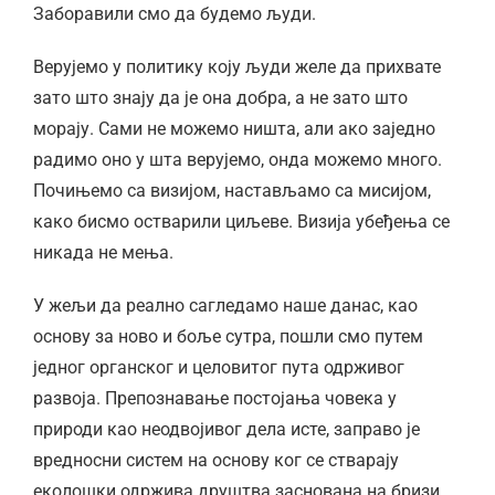
Заборавили смо да будемо људи.
Верујемо у политику коју људи желе да прихвате
зато што знају да је она добра, а не зато што
морају. Сами не можемо ништа, али ако заједно
радимо оно у шта верујемо, онда можемо много.
Почињемо са визијом, настављамо са мисијом,
како бисмо остварили циљеве. Визија убеђења се
никада не мења.
У жељи да реално сагледамо наше данас, као
основу за ново и боље сутра, пошли смо путем
једног органског и целовитог пута одрживог
развоја. Препознавање постојања човека у
природи као неодвојивог дела исте, заправо је
вредносни систем на основу ког се стварају
еколошки одржива друштва заснована на бризи