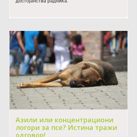
достојанства радника.
Азили или концентрациони
логори за псе? Истина тражи
одговор!