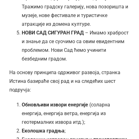
Тражимо градску галерију, нова позоришта и
музеје, нове фестивале и туристичке
атракције из домена културе.
НОВИ САД СИГУРАН ГРАД
– Имамо храброст
и знање да се суочимо са овим евидентним
проблемом. Нови Сад ћемо учинити
безбедним градом.
На основу принципа одрживог развоја, странка
Истина базираће свој рад и на следећих шест
подручја:
Обновљиви извори енергије
(соларна
енергија, енергија ветра, енергија из
геотермалних извора итд.);
Еколошка градња
;