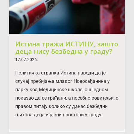
Истина тражи ИСТИНУ, зашто
деца нису безбедна у граду?
17.07.2026.
Политичка странка Истина наводи да је
случај пребијања младог Новосађанина у
парку код Медицинске школе још једном
показао да се грађани, а посебно родитељи, с
правом питају колико су данас безбедни
њихова деца и јавни простори у граду.