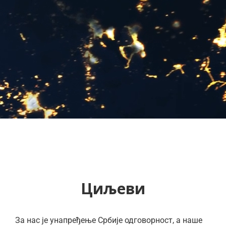
Циљеви
За нас је унапређење Србије одговорност, а наше