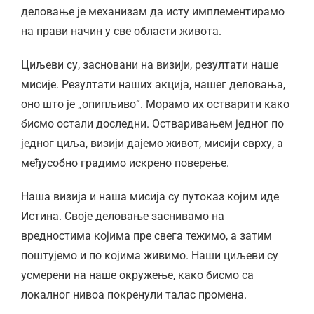
деловање је механизам да исту имплементирамо
на прави начин у све области живота.
Циљеви су, засновани на визији, резултати наше
мисије. Резултати наших акција, нашег деловања,
оно што је „опипљиво“. Морамо их остварити како
бисмо остали доследни. Остваривањем једног по
једног циља, визији дајемо живот, мисији сврху, а
међусобно градимо искрено поверење.
Наша визија и наша мисија су путоказ којим иде
Истина. Своје деловање заснивамо на
вредностима којима пре свега тежимо, а затим
поштујемо и по којима живимо. Наши циљеви су
усмерени на наше окружење, како бисмо са
локалног нивоа покренули талас промена.