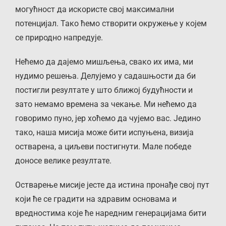
могућност да искористе свој максимални
потенцијал. Тако ћемо створити окружење у којем
се природно напредује.
Нећемо да дајемо мишљења, свако их има, ми
нудимо решења. Делујемо у садашњости да би
постигли резултате у што ближој будућности и
зато немамо времена за чекање. Ми нећемо да
говоримо пуно, јер хоћемо да чујемо вас. Једино
тако, наша мисија може бити испуњена, визија
остварена, а циљеви постигнути. Мале победе
доносе велике резултате.
Остварење мисије јесте да истина пронађе свој пут
који ће се градити на здравим основама и
вредностима које ће наредним генерацијама бити