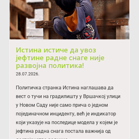
Истина истиче да увоз
јефтине радне снаге није
развојна политика!
28.07.2026.
Политичка странка Истина наглашава да
вест о тучи на градилишту у Вршачкој улици
у Новом Саду није само прича о једном
појединачном инциденту, већ је индикатор
који указује на последице модела у којем је
јефтина радна снага постала важнија од