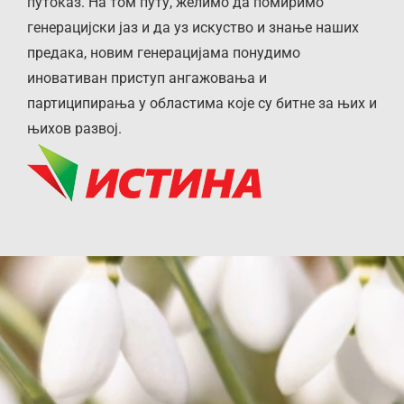
путоказ. На том путу, желимо да помиримо
генерацијски јаз и да уз искуство и знање наших
предака, новим генерацијама понудимо
иновативан приступ ангажовања и
партиципирања у областима које су битне за њих и
њихов развој.