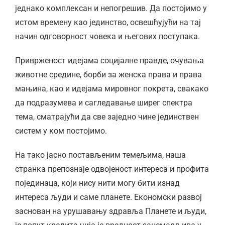
једнако комплексан и непогрешив. Да постојимо у
истом времену као јединство, освешћујући на тај
начин одговорност човека и његових поступака.
Приврженост идејама социјалне правде, очувања
животне средине, борби за женска права и права
мањина, као и идејама мировног покрета, свакако
да подразумева и сагледавање ширег спектра
тема, сматрајући да све заједно чине јединствен
систем у ком постојимо.
На тако јасно постављеним темељима, наша
странка препознаје одвојеност интереса и профита
појединаца, који нису нити могу бити изнад
интереса људи и саме планете. Економски развој
заснован на урушавању здравља Планете и људи,