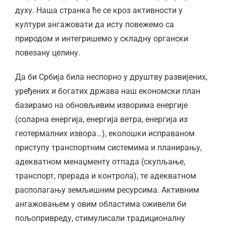
духу. Наша странка ће се кроз активности у
култури ангажовати да исту повежемо са
природом и интегришемо у складну органски
повезану целину.
Да би Србија била неспорно у друштву развијених,
уређених и богатих држава наш економски план
базирамо на обновљивим изворима енергије
(соларна енергија, енергија ветра, енергија из
геотермалних извора…), еколошки исправаном
приступу транспортним системима и планирању,
адекватном менаџменту отпада (скупљање,
транспорт, прерада и контрола), те адекватном
располагању земљишним ресурсима. Активним
ангажовањем у овим областима оживели би
пољопривреду, стимулисали традиционалну