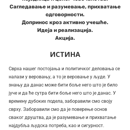
Сагледавање и разумевање, прихватање
одговорности.
Допринос кроз активно учешће.
Идеја и реализација.
Акција.
ИСТИНА
Сврха нашег постојања и политичког деловања се
налази у веровању, а то је веровање у људе. У
знању да данас може бити боље него што је било
јуче и да ће сутра бити боље него што је данас. У
времену дубоких подела, заборавили смо своју
сврху. Заборавили смо да је поверење основ
сваког друштва, да је разумевање и прихватање
најдубља људска потреба, као и сигурност.