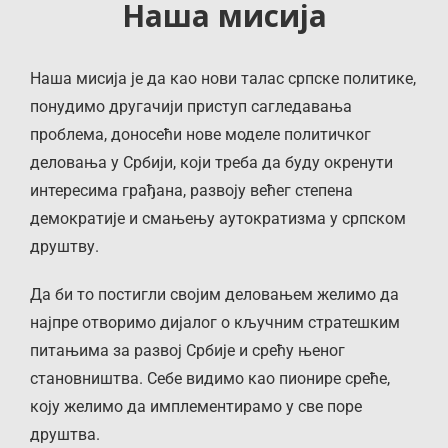
Наша мисија
Наша мисија је да као нови талас српске политике,
понудимо другачији приступ сагледавања
проблема, доносећи нове моделе политичког
деловања у Србији, који треба да буду окренути
интересима грађана, развоју већег степена
демократије и смањењу аутократизма у српском
друштву.
Да би то постигли својим деловањем желимо да
најпре отворимо дијалог о кључним стратешким
питањима за развој Србије и срећу њеног
становништва. Себе видимо као пионире среће,
коју желимо да имплементирамо у све поре
друштва.