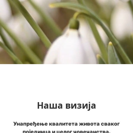
Наша визија
Унапређење квалитета живота сваког
појединца и целог човечанства.