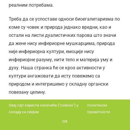
реалним потребама.
Треба да се успоставе односи биоегалитаризма по
коме су човек и природа једнако вредни, као и
остали на листи дуалистичких парова што значи
да жене нису инфериорне мушкарцима, природа
није инфериорна култури, емоције нису
инфериорне разуму, нити тело и материја уму и
духу. Наша странка ће се кроз активности у
култури ангажовати да исту повежемо са
природом и интегришемо у складну органски
повезану целину.
Овај сајт користи колачиће ("cookies") у
политиком
складу са својом
приватности
OK