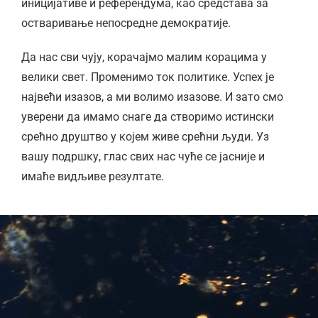
иницијативе и референдума, као средстава за
остваривање непосредне демократије.
Да нас сви чују, корачајмо малим корацима у
велики свет. Променимо ток политике. Успех је
највећи изазов, а ми волимо изазове. И зато смо
уверени да имамо снаге да створимо истински
срећно друштво у којем живе срећни људи. Уз
вашу подршку, глас свих нас чуће се јасније и
имаће видљиве резултате.