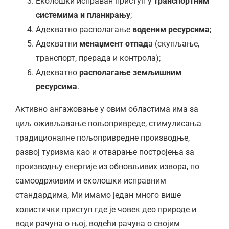
Еколошки исправан приступ у
транспортним
системима и планирању
;
Адекватно располагање
воденим ресурсима
;
Адекватни
менаџмент отпад
а (скупљање,
транспорт, прерада и контрола);
Адекватно
располагање земљишним
ресурсима
.
Активно ангажовање у овим областима има за
циљ оживљавање пољопривреде, стимулисања
традиционалне пољопривредне производње,
развој туризма као и отварање постројења за
производњу енергије из обновљивих извора, по
самоодрживим и еколошки исправним
стандардима, Ми имамо један много више
холистички приступ где је човек део природе и
води рачуна о њој, водећи рачуна о својим